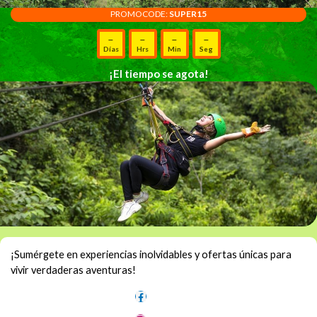
PROMOCODE:
SUPER15
–
–
–
–
Días
Hrs
Min
Seg
¡El tiempo se agota!
¡Sumérgete en experiencias inolvidables y ofertas únicas para
vivir verdaderas aventuras!
Síguenos