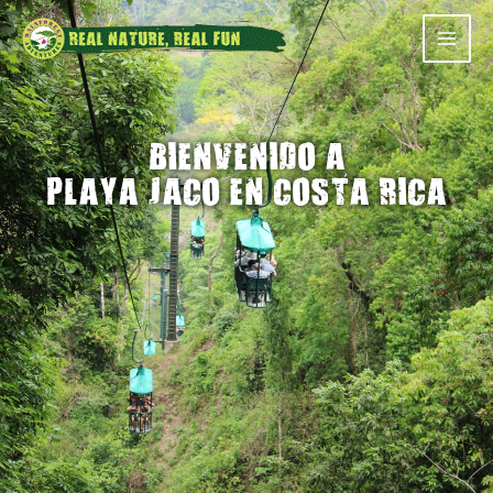
MAI
MEN
BIENVENIDO A
PLAYA JACO EN COSTA RICA
AMISTOSO PARA
SIENTE LA
CRUCEROS
ADRENALINA
PAGO 100%
SEGURO
15%
DESC
RESERVA EN LÍNEA