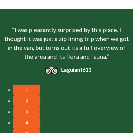
d by this place. I
“This is a great bit of adve
ning trip when we got
Jaco. The guides were so f
s a full overview of
Everyone was safe and we
a and fauna.”
Thom
ant611
1
2
3
4